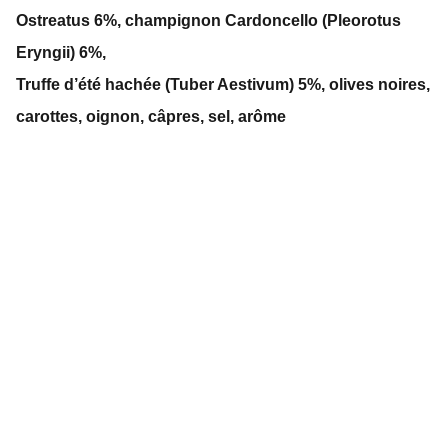
Ostreatus 6%, champignon Cardoncello (Pleorotus
Eryngii) 6%,
Truffe d’été hachée (Tuber Aestivum) 5%, olives noires,
carottes, oignon, câpres, sel, arôme
Contact
adrianatartufi@gmail.com
Adriana Ceschi. 0766558948