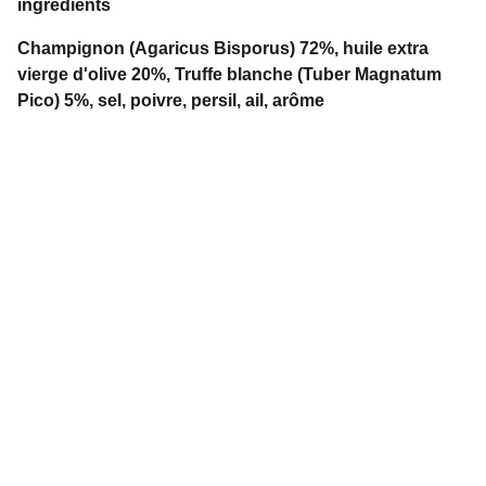
ingrédients
Champignon (Agaricus Bisporus) 72%, huile extra
vierge d'olive 20%, Truffe blanche (Tuber Magnatum
Pico) 5%, sel, poivre, persil, ail, arôme
Contact
adrianatartufi@gmail.com
Adriana Ceschi. 0766558948